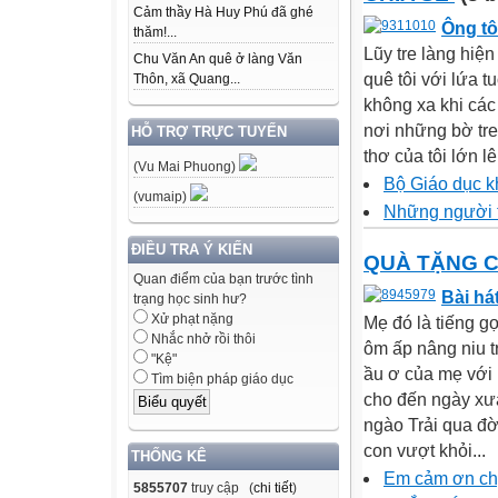
Cảm thầy Hà Huy Phú đã ghé
Ông tô
thăm!...
Lũy tre làng hiện
Chu Văn An quê ở làng Văn
quê tôi với lứa t
Thôn, xã Quang...
không xa khi các
nơi những bờ tre
HỖ TRỢ TRỰC TUYẾN
thơ của tôi lớn l
(Vu Mai Phuong)
Bộ Giáo dục k
(vumaip)
Những người th
ĐIỀU TRA Ý KIẾN
QUÀ TẶNG 
Quan điểm của bạn trước tình
Bài há
trạng học sinh hư?
Xử phạt nặng
Mẹ đó là tiếng gọ
Nhắc nhở rồi thôi
ôm ấp nâng niu t
"Kệ"
ầu ơ của mẹ với 
Tìm biện pháp giáo dục
cho đến ngày xưa
ngào Trải qua đờ
con vượt khỏi...
THỐNG KÊ
Em cảm ơn ch
5855707
truy cập (
chi tiết
)