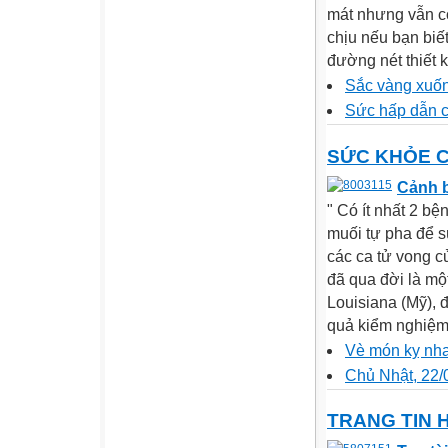
mát nhưng vẫn có
chịu nếu bạn biế
đường nét thiết k
Sắc vàng xuố
Sức hấp dẫn c
SỨC KHỎE 
Cảnh b
" Có ít nhất 2 b
muối tự pha để s
các ca tử vong 
đã qua đời là mộ
Louisiana (Mỹ), 
quả kiểm nghiệm
Vè món kỵ nha
Chủ Nhật, 22/
TRANG TIN 