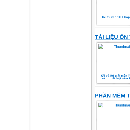
Đề thi vào 10 + Đáp 
TÀI LIỆU ÔN
Ðề và lời giải môn T
vào ... Hà Nội năm 
PHẦN MỀM T