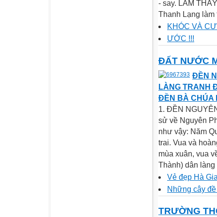
- say. LÀM THẦ
Thanh Lạng làm 
KHÓC VÀ CƯ
ƯỚC !!!
ĐẤT NƯỚC 
ĐỀN N
LÀNG TRANH Đ
ĐỀN BÀ CHÚA
1. ĐỀN NGUYÊN P
sử về Nguyên Phi 
như vậy: Năm Qu
trai. Vua và hoà
mùa xuân, vua v
Thành) dân làng 
Vẻ đẹp Hà Gi
Những cây đề 
TRƯỜNG TH