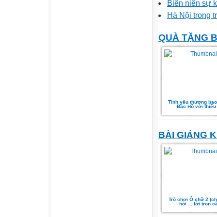
Biên niên sự 
Hà Nội trong t
QUÀ TẶNG B
Tình yêu thương bao
Bác Hồ với thiếu
BÀI GIẢNG 
Trò chơi Ô chữ 2 (c
hỏi ... lời trọn c