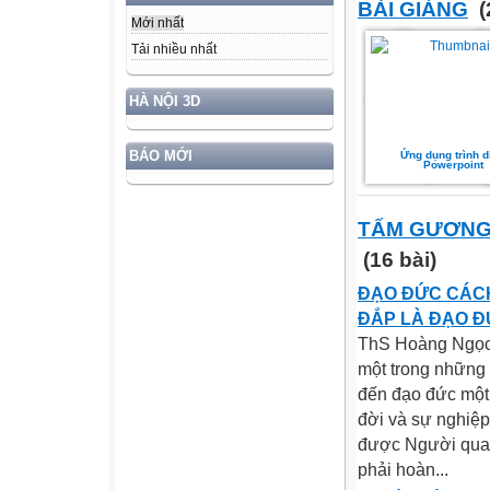
BÀI GIẢNG
(
Mới nhất
Tải nhiều nhất
HÀ NỘI 3D
BÁO MỚI
Ứng dụng trình d
Powerpoint
TẤM GƯƠNG 
(16 bài)
ĐẠO ĐỨC CÁCH
ĐẮP LÀ ĐẠO Đ
ThS Hoàng Ngọc 
một trong những 
đến đạo đức một c
đời và sự nghiệ
được Người quan 
phải hoàn...