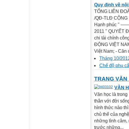
Quy định về nội
TỔNG LIÊN ĐOÀ
/QĐ-TLĐ CỘNG H
Hạnh phúc " –––
2011 " QUYẾT ĐỊ
chi tài chính 
ĐỘNG VIỆT NAM 
Việt Nam; - Căn 
Tháng 10/201
Chế độ phụ cấ
TRANG VĂN
VĂN H
Văn học là trong 
thân với đời sốn
hình thức nào th
chủ thể của nghệ
những tình cảm, 
trước những...