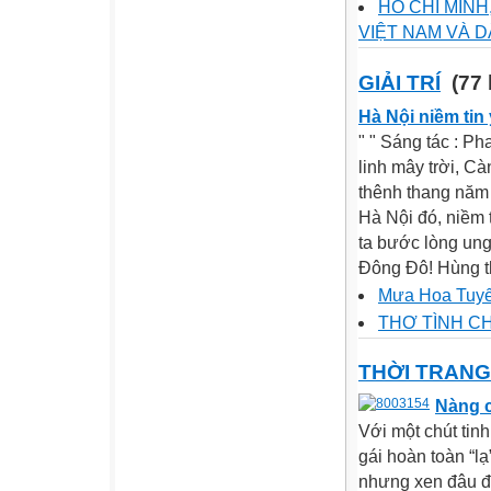
HỒ CHÍ MINH
VIỆT NAM VÀ 
GIẢI TRÍ
(77 
Hà Nội niềm tin
" " Sáng tác : P
linh mây trời, C
thênh thang năm
Hà Nội đó, niềm 
ta bước lòng ung
Đông Đô! Hùng th
Mưa Hoa Tuyế
THƠ TÌNH C
THỜI TRANG
Nàng c
Với một chút tinh
gái hoàn toàn “l
nhưng xen đâu đó