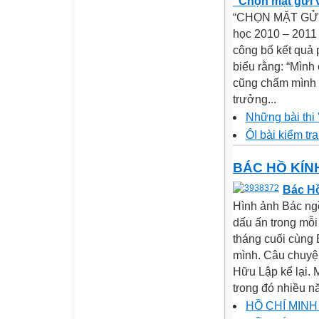
"Chọn mặt gửi 
“CHỌN MẶT GỬI V
học 2010 – 2011
công bố kết quả 
biểu rằng: “Mình
cũng chấm mình đ
trưởng...
Những bài thi 
ÔI bài kiểm tra!
BÁC HỒ KÍN
Bác Hồ
Hình ảnh Bác ngồi
dấu ấn trong mỗi
tháng cuối cùng 
mình. Câu chuyện
Hữu Lập kể lại. 
trong đó nhiều n
HỒ CHÍ MINH -