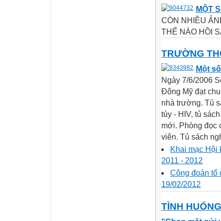
MỘT S
CÒN NHIỀU ẢNH
THẾ NÀO HỒI SA
TRƯỜNG TH
Một số
Ngày 7/6/2006 S
Đông Mỹ đạt chuẩ
nhà trường. Tủ s
túy - HIV, tủ sác
mới. Phòng đọc 
viên. Tủ sách ngh
Khai mạc Hội 
2011 - 2012
Công đoàn tổ 
19/02/2012
TÌNH HUỐN