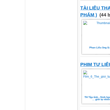
TÀI LIỆU TH
PHẨM )
(44 b
Phan Liêu ông là
PHIM TƯ LIỆ
TH Tập tính - Sinh họ
... giới tự nhiê