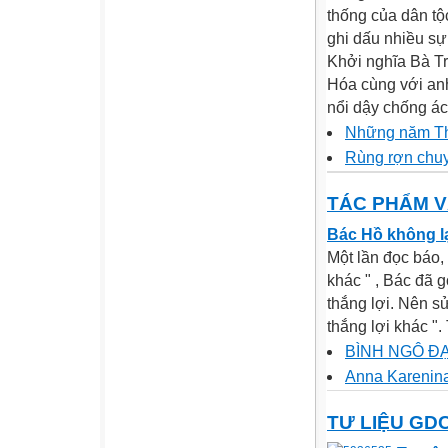
thống của dân tộ
ghi dấu nhiều sự
Khởi nghĩa Bà Tr
Hóa cùng với an
nổi dậy chống ác
Những năm Thì
Rùng rợn chuy
TÁC PHẨM 
Bác Hồ không l
Một lần đọc báo,
khác " , Bác đã g
thắng lợi. Nên sử
thắng lợi khác ".
BÌNH NGÔ ĐẠ
Anna Karenina
TƯ LIỆU GD