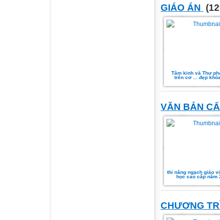
GIÁO ÁN
(12
Tâm kinh và Thư phá
trên cơ ... đẹp khỏ
VĂN BẢN C
thi nâng ngạch giáo v
học cao cấp năm 
CHƯƠNG TR