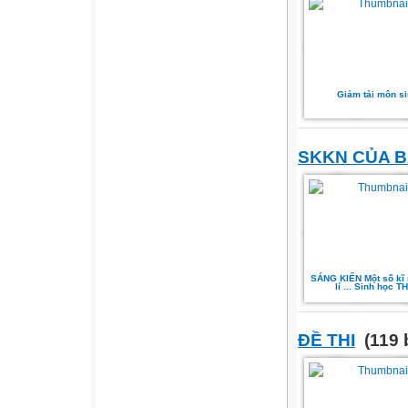
Giảm tải môn s
SKKN CỦA B
SÁNG KIẾN Một số kĩ
lí ... Sinh học T
ĐỀ THI
(119 