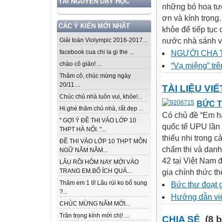
TÀI NGUYÊN DẠY HỌC
những bó hoa tươ
ơn và kính trọng
CÁC Ý KIẾN MỚI NHẤT
khỏe để tiếp tục
nước nhà sánh vai
Giải toán Violympic 2016-2017...
facebook cua chi la gi the ...
NGƯỜI CHA 
chào cô giáo! ...
“Vạ miệng” tr
Thăm cô, chúc mừng ngày
20/11....
TÀI LIỆU VI
Chúc chủ nhà luôn vui, khỏe!...
BỨC T
Hi.ghé thăm chủ nhà, rất đẹp ...
Có chủ đề “Em hãy
" GỢI Ý ĐỀ THI VÀO LỚP 10
quốc tế UPU lần 
THPT HÀ NỘI. "...
thiếu nhi trong 
ĐỀ THI VÀO LỚP 10 THPT MÔN
chấm thi và danh
NGỮ NĂM NĂM...
42 tại Việt Nam
LÂU RỒI HÔM NAY MỚI VÀO
TRANG EM.BỔ ÍCH QUÁ...
gia chính thức th
Thăm em 1 tí! Lâu rùi ko bổ sung
Bức thư đoạt g
?...
Hướng dẫn viế
CHÚC MỪNG NĂM MỚI...
Trân trọng kính mời chị! ...
CHIA SẺ
(8 b