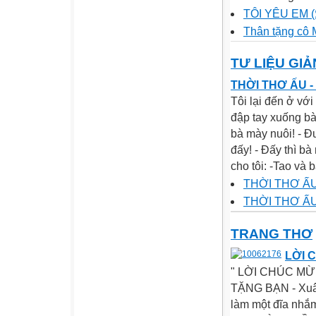
TÔI YÊU EM (
Thân tặng cô
TƯ LIỆU GI
THỜI THƠ ẤU -
Tôi lại đến ở với
đập tay xuống bà
bà mày nuôi! - Đư
đấy! - Đấy thì bà 
cho tôi: -Tao và 
THỜI THƠ ẤU 
THỜI THƠ ẤU 
TRANG THƠ
LỜI 
" LỜI CHÚC MỪNG
TẶNG BẠN - Xuân
làm một đĩa nhắm