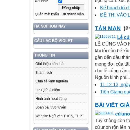
bộc lộ cảm xúc (
Ghi nhớ
Kế hoạch tổ c
Quên mật khẩu
ĐK thành viên
ĐỀ THI VÀO 
HÀ NỘI HÔM NAY
TẢN MẠN
(2
Lễ cú
CÂU LẠC BỘ VIOLET
LỄ CÚNG VÀO HÈ 
khi tôi còn bé xí
THÔNG TIN
gần đến đầu thán
mong đợi của tất 
Giới thiệu bản thân
cho lễ cúng cần 
Thành tích
Nguồn kinh phí...
Chia sẻ kinh nghiệm
11-12-13, ngày
Lưu giữ kỉ niệm
Tiền Giang quê
Hình ảnh hoạt động
BÀI VIẾT GI
Soạn bài trực tuyến
cừuno
Website Ngữ văn THCS, THPT
Tuy không còn t
cừunon rộn lên n