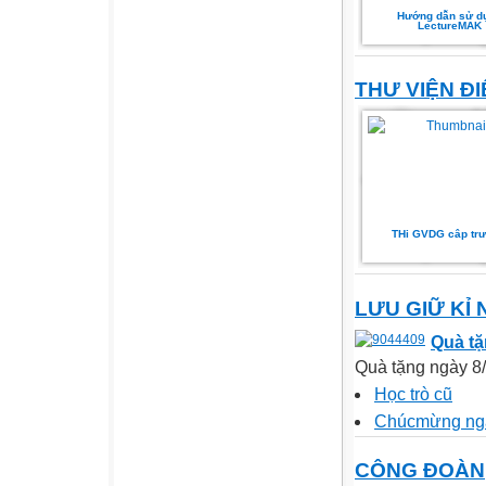
Hướng dẫn sử d
LectureMAK
THƯ VIỆN ĐI
THi GVDG câp trư
LƯU GIỮ KỈ 
Quà tặ
Quà tặng ngày 8/3
Học trò cũ
Chúcmừng ngà
CÔNG ĐOÀN