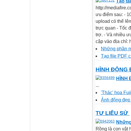
Tạo tà
http://mediafire.
ưu điểm sau: - 1
upload có thể lê
trực quan - Tốc đ
trợ. - Và nhiều 
cập vào địa chỉ: 
Những phần m
Tạo file PDF 
HÌNH ĐỘNG 
HÌNH 
...
'Thác' hoa Fuj
Ảnh động đẹp 
TƯ LIỆU SỬ
Những 
Rồng là con vật h